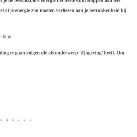
 je de beschikbare energie het beste kunt stoppen aan iets
iet al je energie zou moeten verliezen aan je betrokkenheid bij
n.html
ing te gaan volgen die als onderwerp ‘Zingeving’ heeft. Om