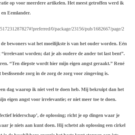
atie op voor meerdere artikelen. Het meest getroffen werd ik
- en Eemlander.
?t=1517231287827#!preferred/0/package/23156/pub/1682667/page/2
n de bewoners wat het moeilijkste is van het ouder worden. Eén
 “irrelevant worden; dat je als oudere de ander tot last bent”.
eren. “Ten diepste wordt hier mijn eigen angst geraakt.” René
 beslissende zorg in de zorg de zorg voor zingeving is.
r een dag waarop ik niet veel te doen heb. Mij bekruipt dan het
ijn eigen angst voor irrelevantie; er niet meer toe te doen.
ctief leiderschap’, de oplossing; richt je op dingen waar je
aar je niets aan kunt doen. Hij schetst als oplossing een cirkel