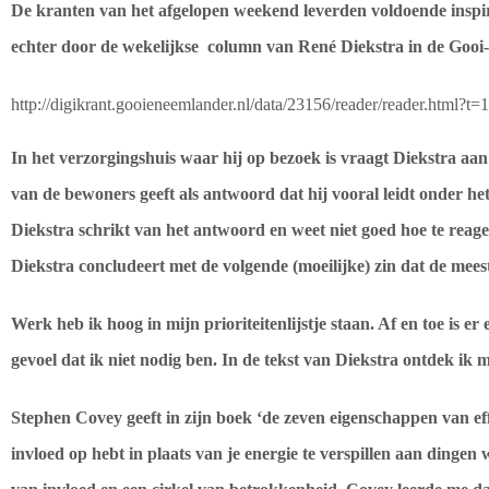
De kranten van het afgelopen weekend leverden voldoende inspir
echter door de wekelijkse column van René Diekstra in de Gooi
http://digikrant.gooieneemlander.nl/data/23156/reader/reader.html
In het verzorgingshuis waar hij op bezoek is vraagt Diekstra aa
van de bewoners geeft als antwoord dat hij vooral leidt onder het
Diekstra schrikt van het antwoord en weet niet goed hoe te reag
Diekstra concludeert met de volgende (moeilijke) zin dat de meest
Werk heb ik hoog in mijn prioriteitenlijstje staan. Af en toe is e
gevoel dat ik niet nodig ben. In de tekst van Diekstra ontdek ik m
Stephen Covey geeft in zijn boek ‘de zeven eigenschappen van effe
invloed op hebt in plaats van je energie te verspillen aan dingen w