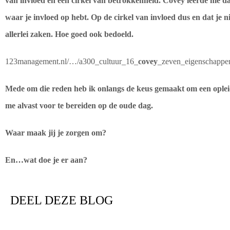
van invloed en een cirkel van betrokkenheid. Covey leerde me dat
waar je invloed op hebt. Op de cirkel van invloed dus en dat je n
allerlei zaken. Hoe goed ook bedoeld.
123management.nl/…/a300_cultuur_16_
covey
_zeven_eigenschappe
Mede om die reden heb ik onlangs de keus gemaakt om een opleid
me alvast voor te bereiden op de oude dag.
Waar maak jij je zorgen om?
En…wat doe je er aan?
DEEL DEZE BLOG