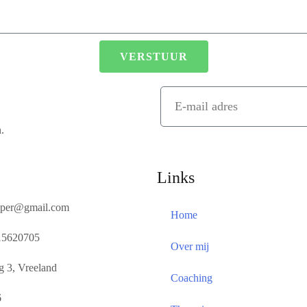
VERSTUUR
n.
Links
apper@gmail.com
Home
 15620705
Over mij
g 3, Vreeland
Coaching
6