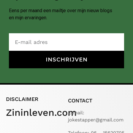
Eens per maand een mailtje over mijn nieuw blogs
en mijn ervaringen.
INSCHRIJVEN
DISCLAIMER
CONTACT
Zininleven.com
E-mail:
jokestapper@gmail.com
Telefoon: 06 – 15620705