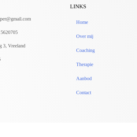
LINKS
apper@gmail.com
Home
 15620705
Over mij
g 3, Vreeland
Coaching
6
Therapie
Aanbod
Contact